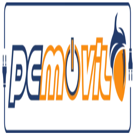
Ir
al
contenido