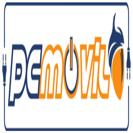
Ir
al
contenido