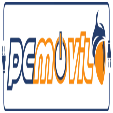
Ir
al
contenido