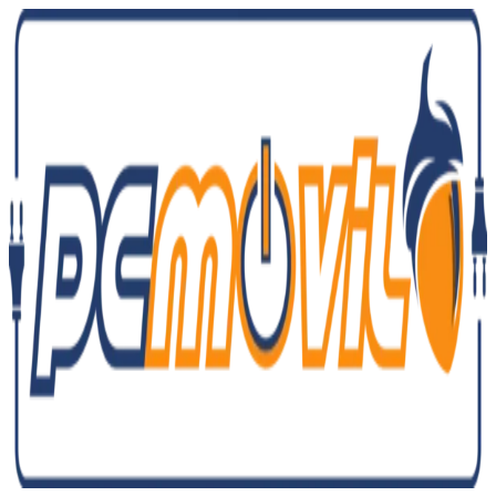
Ir
al
contenido