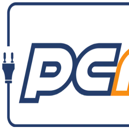
Ir
al
contenido