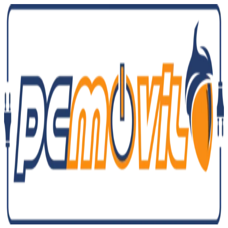
Ir
al
contenido