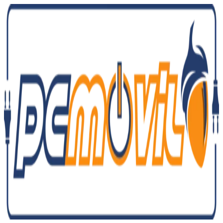
Ir
al
contenido