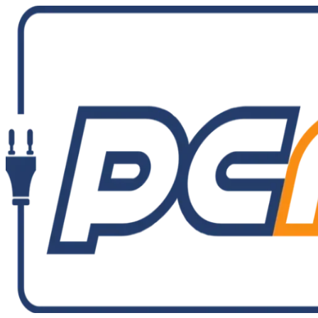
Ir
al
contenido