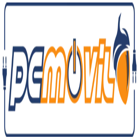
Ir
al
contenido