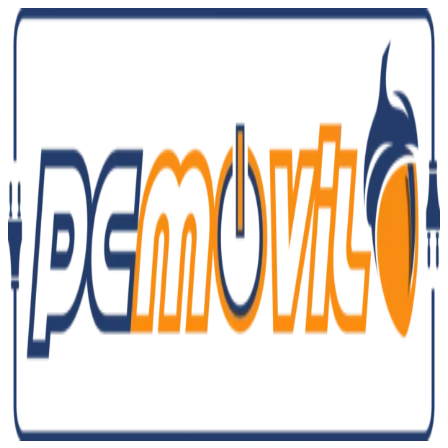
Ir
al
contenido