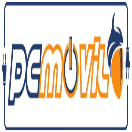
Ir
al
contenido