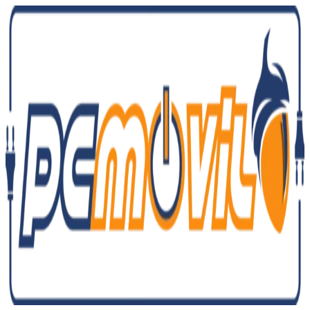
Ir
al
contenido