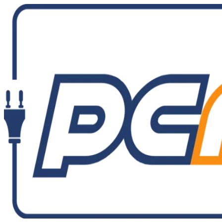
Ir
al
contenido