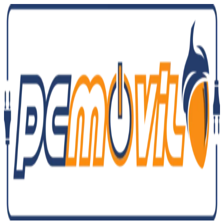
Ir
al
contenido