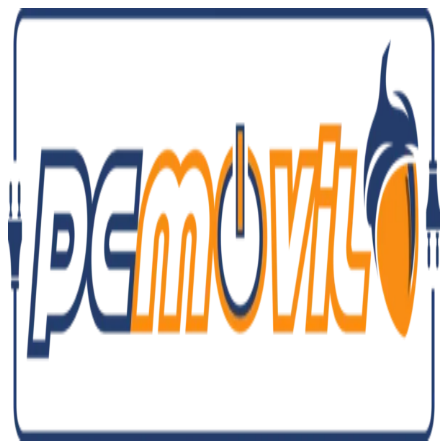
Ir
al
contenido