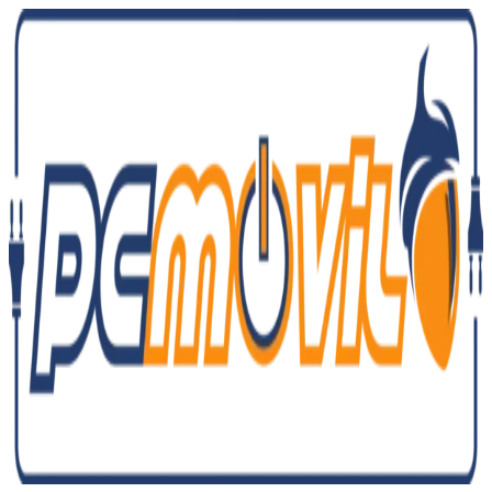
Ir
al
contenido