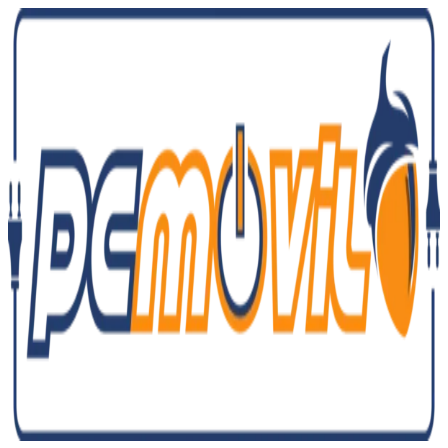
Ir
al
contenido