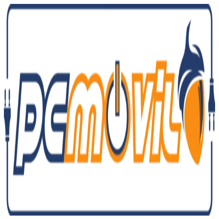
Ir
al
contenido