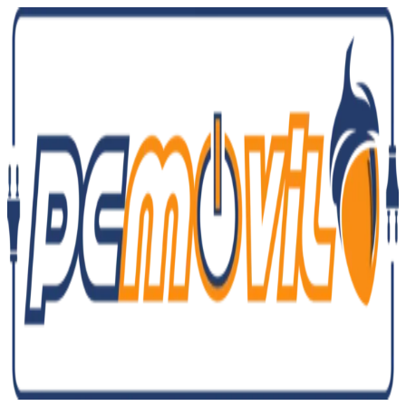
Ir
al
contenido