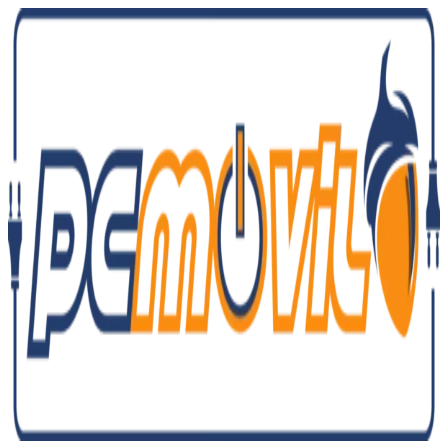
Ir
al
contenido