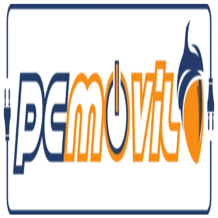
Ir
al
contenido