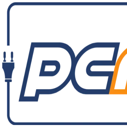
Ir
al
contenido