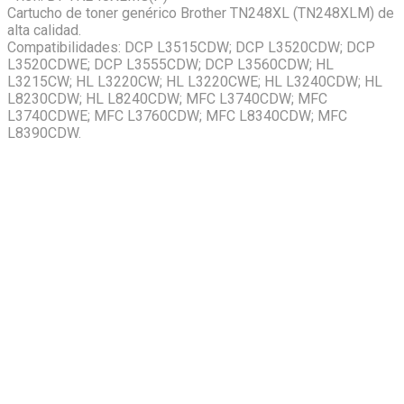
Cartucho de toner genérico Brother TN248XL (TN248XLM) de
alta calidad.
Compatibilidades: DCP L3515CDW; DCP L3520CDW; DCP
L3520CDWE; DCP L3555CDW; DCP L3560CDW; HL
L3215CW; HL L3220CW; HL L3220CWE; HL L3240CDW; HL
L8230CDW; HL L8240CDW; MFC L3740CDW; MFC
L3740CDWE; MFC L3760CDW; MFC L8340CDW; MFC
L8390CDW.