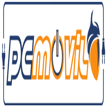
Ir
al
contenido