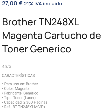
27,00
€
21% IVA incluido
Brother TN248XL
Magenta Cartucho de
Toner Generico
4,8/5
CARACTERÍSTICAS
• Para uso en:
Brother
• Color:
Magenta
• Fabricante:
Genérico
• Tipo:
Toner (Laser)
• Capacidad:
2.300 Páginas
• Ref.:
BT-TN248XLMG(P)