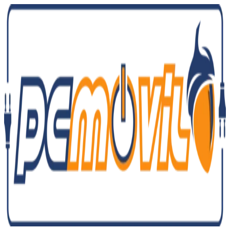
Ir
al
contenido