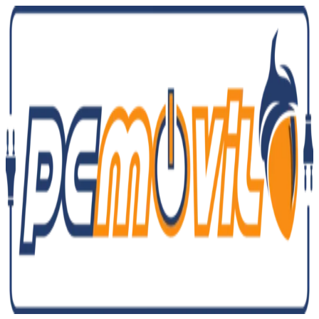
Ir
al
contenido