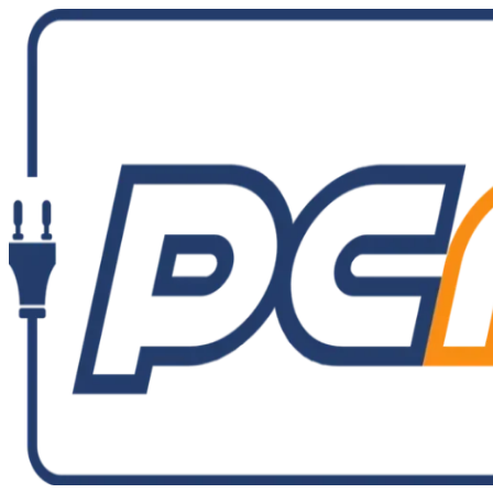
Ir
al
contenido