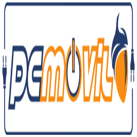
Ir
al
contenido