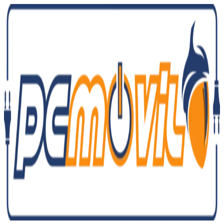
Ir
al
contenido