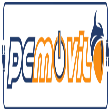
Ir
al
contenido