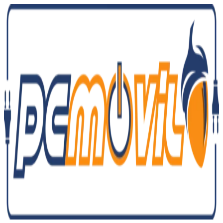
Ir
al
contenido