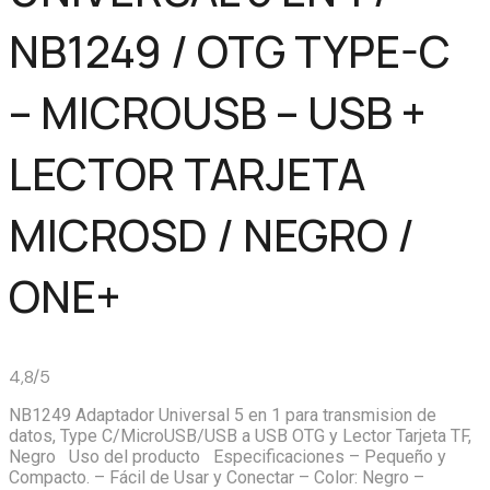
NB1249 / OTG TYPE-C
– MICROUSB – USB +
LECTOR TARJETA
MICROSD / NEGRO /
ONE+
4,8/5
NB1249 Adaptador Universal 5 en 1 para transmision de
datos, Type C/MicroUSB/USB a USB OTG y Lector Tarjeta TF,
Negro Uso del producto Especificaciones – Pequeño y
Compacto. – Fácil de Usar y Conectar – Color: Negro –