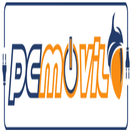
Ir
al
contenido