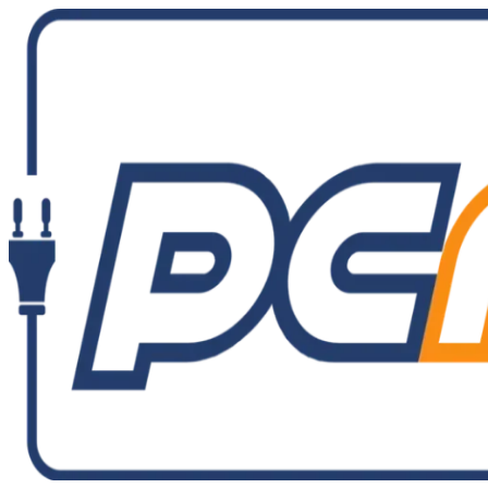
Ir
al
contenido