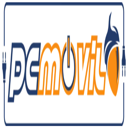
Ir
al
contenido