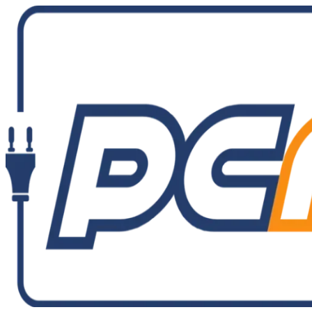
Ir
al
contenido