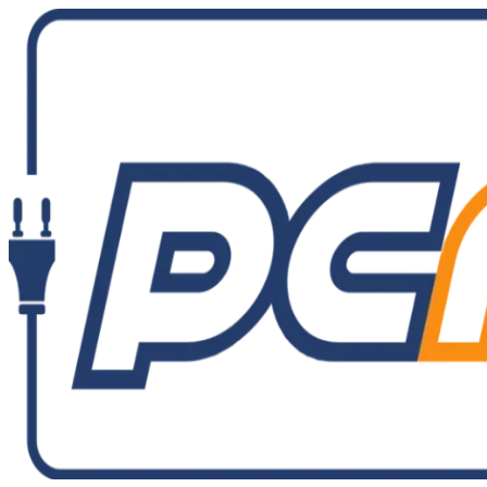
Ir
al
contenido