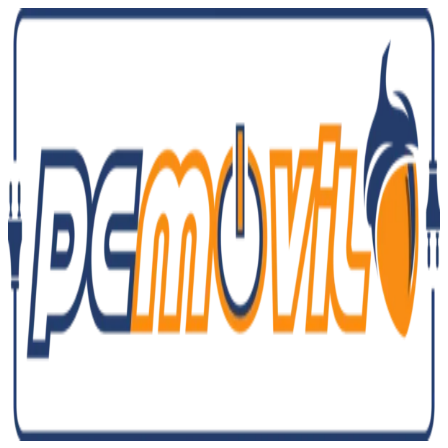
Ir
al
contenido