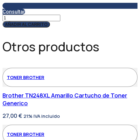
Consultar
Bolsa
grande
AÑADIR AL CARRITO
cantidad
Otros productos
TONER BROTHER
Brother TN248XL Amarillo Cartucho de Toner
Generico
27,00
€
21% IVA incluido
TONER BROTHER