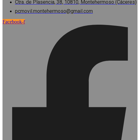
Ctra. de Plasencia, 38, 10810, Montehermoso (Cáceres)
pcmovil.montehermoso@gmail.com
Facebook-f