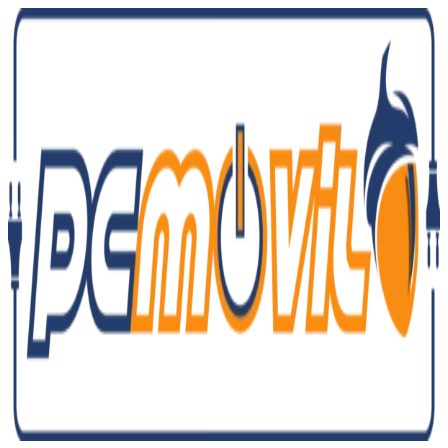
Ir
al
contenido