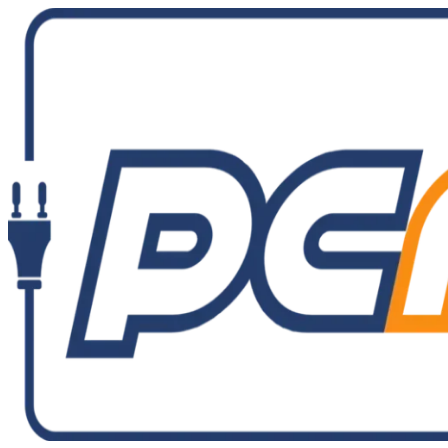
Ir
al
contenido