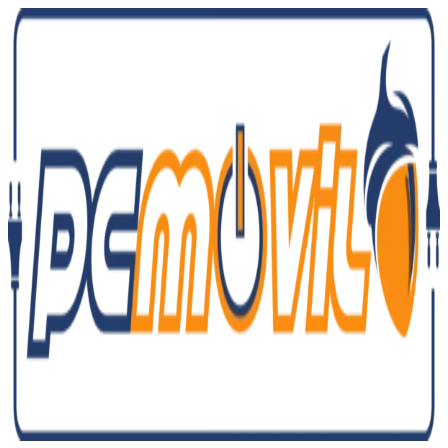
Ir
al
contenido