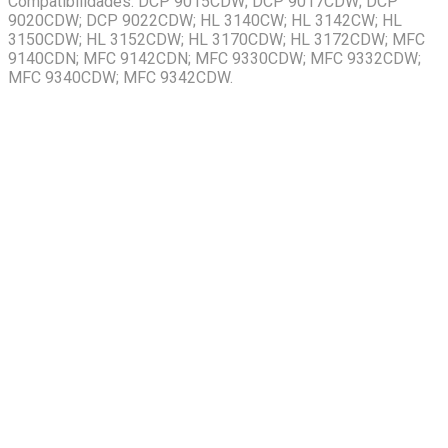
Compatibilidades: DCP 9015CDW; DCP 9017CDW; DCP
9020CDW; DCP 9022CDW; HL 3140CW; HL 3142CW; HL
3150CDW; HL 3152CDW; HL 3170CDW; HL 3172CDW; MFC
9140CDN; MFC 9142CDN; MFC 9330CDW; MFC 9332CDW;
MFC 9340CDW; MFC 9342CDW.