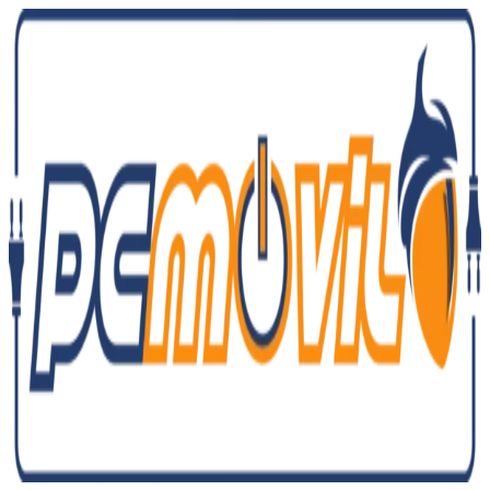
Ir
al
contenido