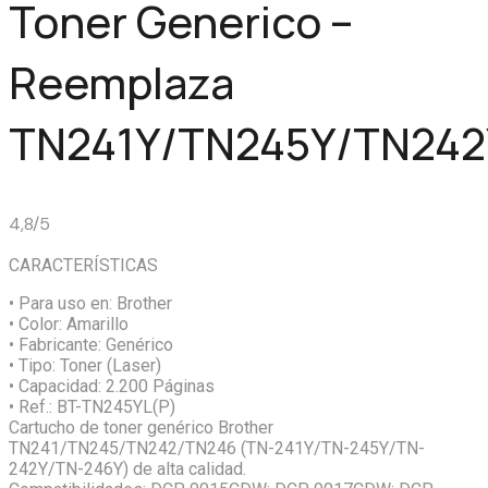
Toner Generico –
Reemplaza
TN241Y/TN245Y/TN242
4,8/5
CARACTERÍSTICAS
• Para uso en:
Brother
• Color:
Amarillo
• Fabricante:
Genérico
• Tipo:
Toner (Laser)
• Capacidad:
2.200 Páginas
• Ref.:
BT-TN245YL(P)
Cartucho de toner genérico Brother
TN241/TN245/TN242/TN246 (TN-241Y/TN-245Y/TN-
242Y/TN-246Y) de alta calidad.