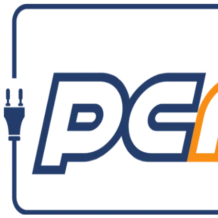
Ir
al
contenido