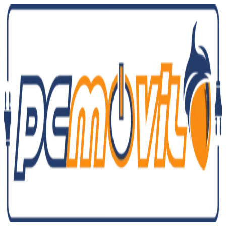
Ir
al
contenido