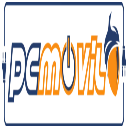
Ir
al
contenido