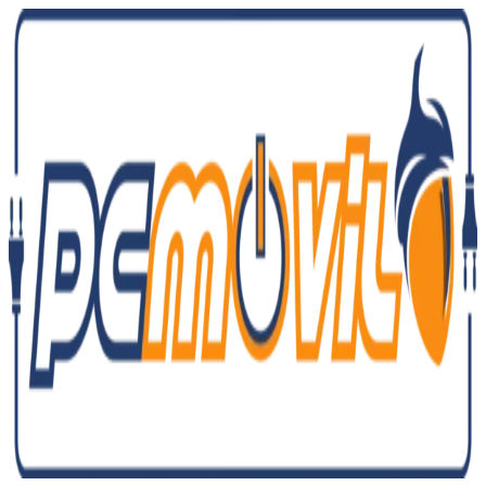
Ir
al
contenido