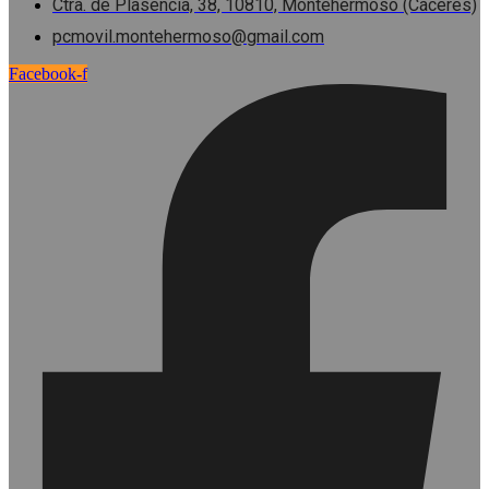
Ctra. de Plasencia, 38, 10810, Montehermoso (Cáceres)
pcmovil.montehermoso@gmail.com
Facebook-f