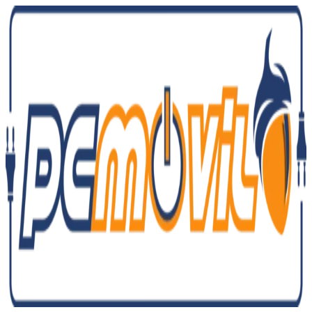
Ir
al
contenido