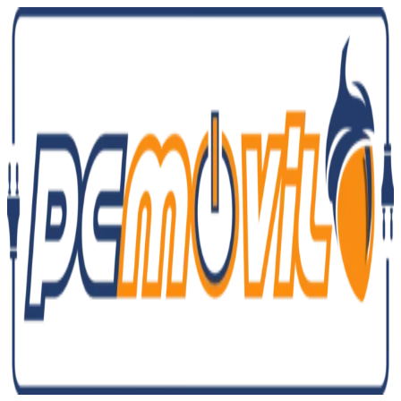
Ir
al
contenido