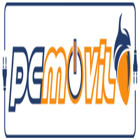
Ir
al
contenido