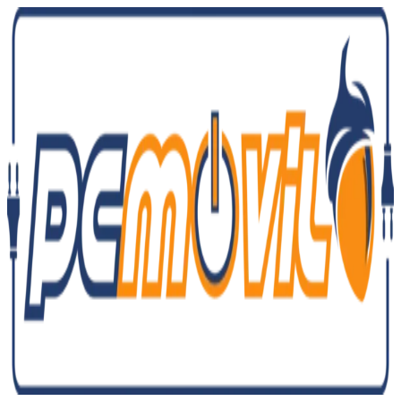
Ir
al
contenido