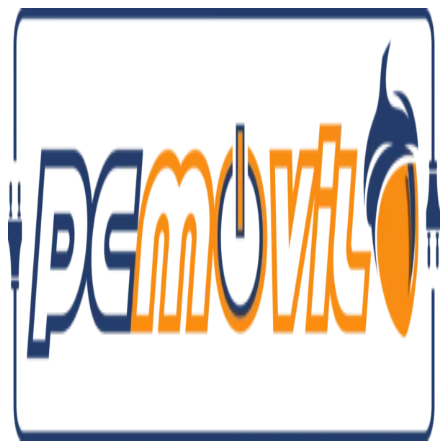
Ir
al
contenido