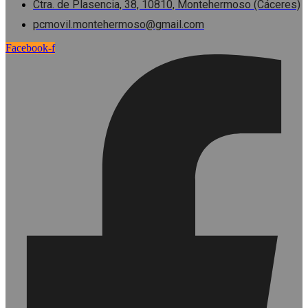
Ctra. de Plasencia, 38, 10810, Montehermoso (Cáceres)
pcmovil.montehermoso@gmail.com
Facebook-f