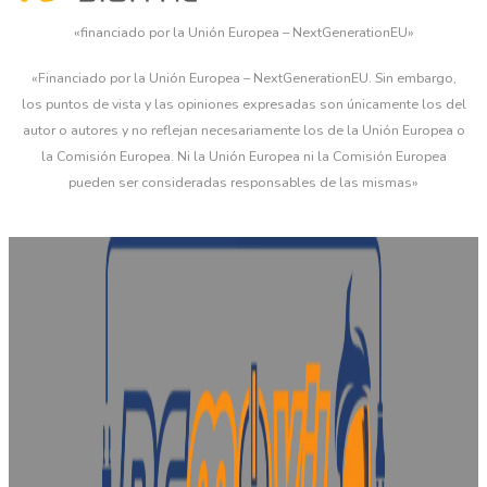
«financiado por la Unión Europea – NextGenerationEU»
«Financiado por la Unión Europea – NextGenerationEU. Sin embargo,
los puntos de vista y las opiniones expresadas son únicamente los del
autor o autores y no reflejan necesariamente los de la Unión Europea o
la Comisión Europea. Ni la Unión Europea ni la Comisión Europea
pueden ser consideradas responsables de las mismas»