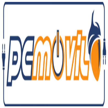
Ir
al
contenido